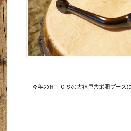
今年のＨＲＣＳの大神戸共栄圏ブース